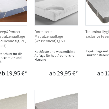
leep&Protect
Dormisette
Traumina Hygi
tratzenauflage
Matratzenauflage
Exclusive Fase
urchlässig, 2l.,
(wasserdicht) Q.60
tect)
Top-Auflage mit
Kochfeste und wasserdichte
r Schutz für die
Funktionsfaservl
Auflage für hautfreundliche
or Schmutz und
Hygiene
t
ab 19,95 €*
ab 29,95 €*
ab 1