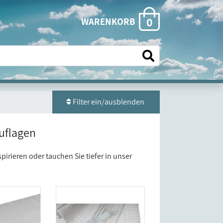
0
WARENKORB
Filter ein/ausblenden
uflagen
pirieren oder tauchen Sie tiefer in unser