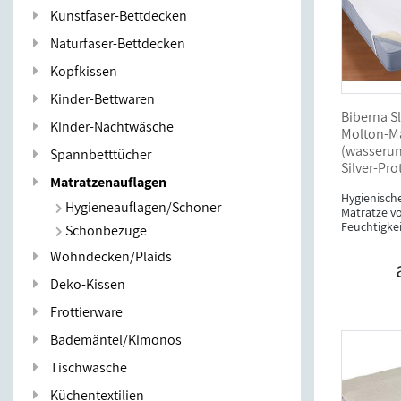
Kunstfaser-Bettdecken
Naturfaser-Bettdecken
Kopfkissen
Kinder-Bettwaren
Biberna S
Kinder-Nachtwäsche
Molton-Ma
(wasserund
Spannbetttücher
Silver-Pro
Matratzenauflagen
Hygienische
Hygieneauflagen/Schoner
Matratze v
Feuchtigkei
Schonbezüge
Wohndecken/Plaids
Deko-Kissen
Frottierware
Bademäntel/Kimonos
Tischwäsche
Küchentextilien