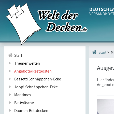
DEUTSCHLA
VERSANDKOS
> M
Start
Start
Themenwelten
Ausgew
Angebote/Restposten
Bassetti Schnäppchen-Ecke
Hier finde
Angebot e
Joop! Schnäppchen-Ecke
Maritimes
Bettwäsche
Daunen-Bettdecken