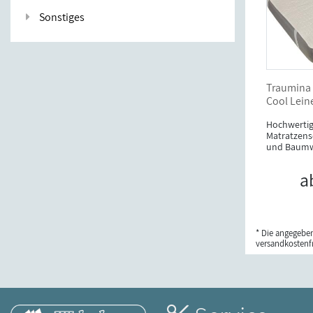
Sonstiges
Traumina 
Cool Lein
Hochwertig
Matratzens
und Baumw
a
* Die angegeben
versandkostenfr