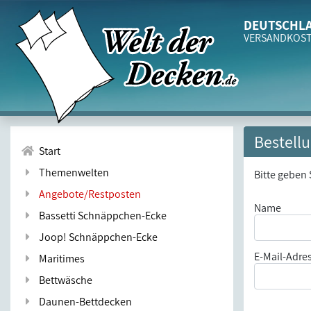
DEUTSCHLA
VERSANDKOS
Bestell
Start
Themenwelten
Bitte geben 
Angebote/Restposten
Rechnungsnu
Name
Bassetti Schnäppchen-Ecke
Joop! Schnäppchen-Ecke
E-Mail-Adre
Maritimes
Bettwäsche
Daunen-Bettdecken