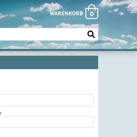
0
WARENKORB
r