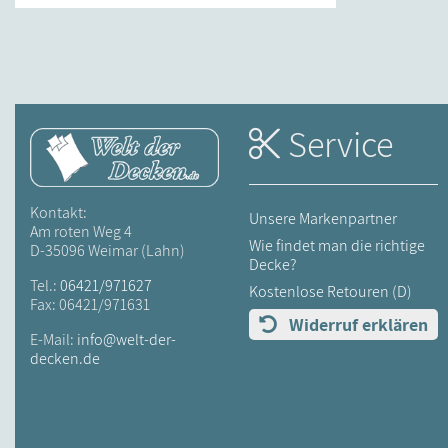
Service
Kontakt:
Unsere Markenpartner
Am roten Weg 4
Wie findet man die richtige
D-35096 Weimar (Lahn)
Decke?
Tel.:
06421/971627
Kostenlose Retouren (D)
Fax: 06421/971631
Widerruf erklären
E-Mail:
info@welt-der-
decken.de