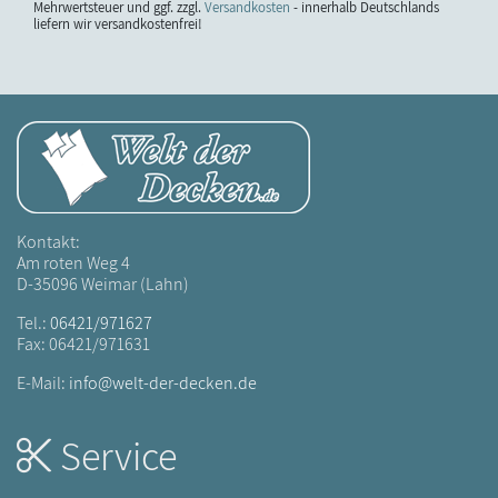
Mehrwertsteuer und ggf. zzgl.
Versandkosten
- innerhalb Deutschlands
liefern wir versandkostenfrei!
Kontakt:
Am roten Weg 4
D-35096 Weimar (Lahn)
Tel.:
06421/971627
Fax: 06421/971631
E-Mail:
info@welt-der-decken.de
Service