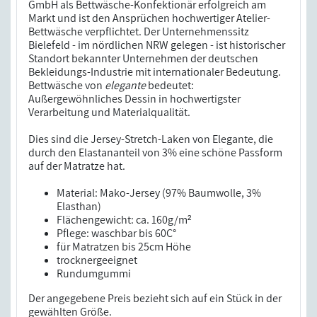
GmbH als Bettwäsche-Konfektionär erfolgreich am
Markt und ist den Ansprüchen hochwertiger Atelier-
Bettwäsche verpflichtet. Der Unternehmenssitz
Bielefeld - im nördlichen NRW gelegen - ist historischer
Standort bekannter Unternehmen der deutschen
Bekleidungs-Industrie mit internationaler Bedeutung.
Bettwäsche von
elegante
bedeutet:
Außergewöhnliches Dessin in hochwertigster
Verarbeitung und Materialqualität.
Dies sind die Jersey-Stretch-Laken von Elegante, die
durch den Elastananteil von 3% eine schöne Passform
auf der Matratze hat.
Material: Mako-Jersey (97% Baumwolle, 3%
Elasthan)
Flächengewicht: ca. 160g/m²
Pflege: waschbar bis 60C°
für Matratzen bis 25cm Höhe
trocknergeeignet
Rundumgummi
Der angegebene Preis bezieht sich auf ein Stück in der
gewählten Größe.