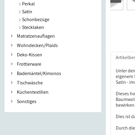
Perkal
Satin
Schonbezüge
Stecklaken
Matratzenauflagen
Wohndecken/Plaids
Deko-Kissen
Artikelbe
Frottierware
Unter dem
Bademäntel/Kimonos
eigenem S
Satin - i
Tischwäsche
Küchentextilien
Dieses h
Baumwolle
Sonstiges
bewirken
Dies ist 
Durch die