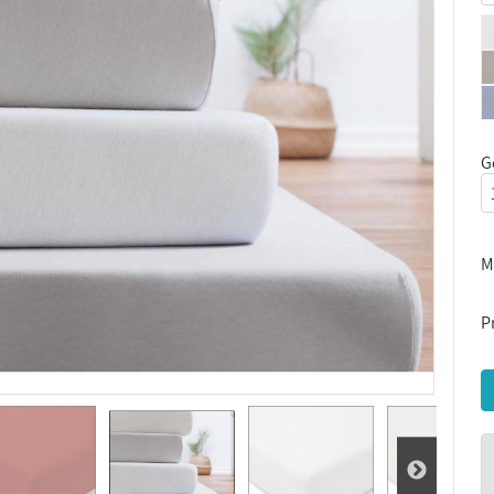
G
M
Pr