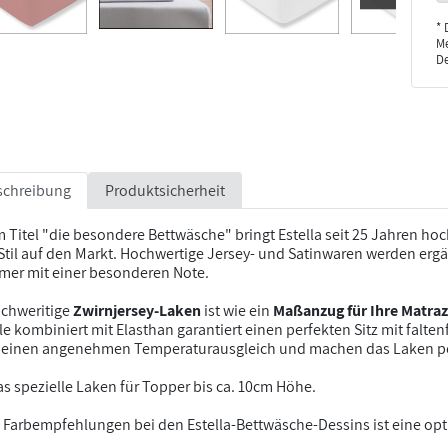
* 
Me
De
schreibung
Produktsicherheit
 Titel "die besondere Bettwäsche" bringt Estella seit 25 Jahren h
til auf den Markt. Hochwertige Jersey- und Satinwaren werden ergä
mmer mit einer besonderen Note.
ochweritige
Zwirnjersey-Laken
ist wie ein
Maßanzug für Ihre Matraz
 kombiniert mit Elasthan garantiert einen perfekten Sitz mit falten
 einen angenehmen Temperaturausgleich und machen das Laken perf
das spezielle Laken für Topper bis ca. 10cm Höhe.
 Farbempfehlungen bei den Estella-Bettwäsche-Dessins ist eine o