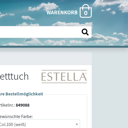
0
WARENKORB
etttuch
hre Bestellmöglichkeit
tikelnr.:
849088
ewünschte Farbe:
Col.100 (weiß)