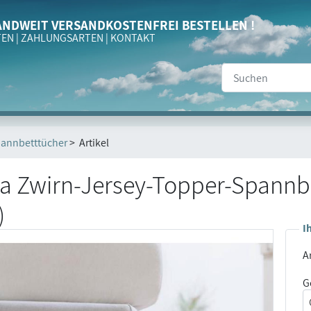
NDWEIT VERSANDKOSTENFREI BESTELLEN !
TEN
|
ZAHLUNGSARTEN
|
KONTAKT
annbetttücher
> Artikel
la Zwirn-Jersey-Topper-Spannb
)
I
Ar
G