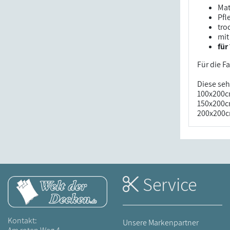
Mat
Pfl
tro
mi
für
Für die F
Diese seh
100x200c
150x200c
200x200c
Service
Kontakt:
Unsere Markenpartner