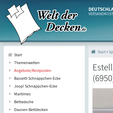
DEUTSCHLA
VERSANDKOS
>
Sp
Start
Start
Themenwelten
Estel
Angebote/Restposten
(6950
Bassetti Schnäppchen-Ecke
Joop! Schnäppchen-Ecke
Maritimes
Bettwäsche
Daunen-Bettdecken