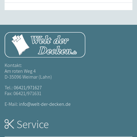
Kontakt:
Am roten Weg 4
D-35096 Weimar (Lahn)
Tel.:
06421/971627
Fax: 06421/971631
E-Mail:
info@welt-der-decken.de
Service