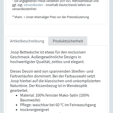
* Die angegebenen Preise verstehen sich incl. Mehrwertsteuer und
ggf. zzgl.
Versandkosten
- innerhalb Deutschlands liefern wir
versandkostenfrei!
**ehem. = Unser ehemaliger Preis vor der Preisreduzierung
Artikelbeschreibung
Produktsicherheit
Joop Bettwäsche ist etwas für den exclusiven
Geschmack. Außergewöhnliche Designs in
hochwertigster Qualität, zeitlos und elegant.
Dieses Dessin wird von spannenden Streifen- und
Farbverläufen dominiert. Bei der Farbauswahl setzt
Joop hierbei auf die klassischen und unkomplizierten
Naturtöne. Der Kissenbezug ist in Wendeoptik
gearbeitet.
Material: 100% feinster Mako-Satin (100%
Baumwolle)
Pflege: waschbar bei 60 °C im Feinwaschgang
trocknergeeignet