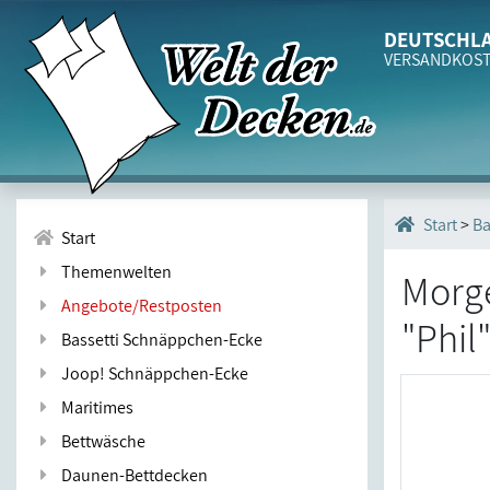
DEUTSCHLA
VERSANDKOS
>
B
Start
Start
Themenwelten
Morge
Angebote/Restposten
"Phil
Bassetti Schnäppchen-Ecke
Joop! Schnäppchen-Ecke
Maritimes
Bettwäsche
Daunen-Bettdecken