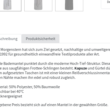
De
schreibung
Produktsicherheit
 Morgenstern hat sich zum Ziel gesetzt, nachhaltige und umweltger
t 1992 für gesundheitlich einwandfreie Textilprodukte aller Art.
lle Bademantel punktet durch die moderne Hoch-Tief-Struktur. Dies
e aus saugfähigen Frottee-Schlingen besteht.
Kapuze
und Gürtel dü
n aufgesetzten Taschen ist mit einer kleinen Reißverschlussinnentas
en Nähte machen ihn edel und robust zugleich.
erial: 50% Polyester, 50% Baumwolle
chbar bei 40°C
cknergeeignet
ebene Preis bezieht sich auf einen Mantel in der gewählten Größe.