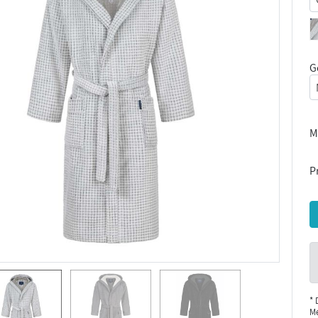
G
M
Pr
* 
Me