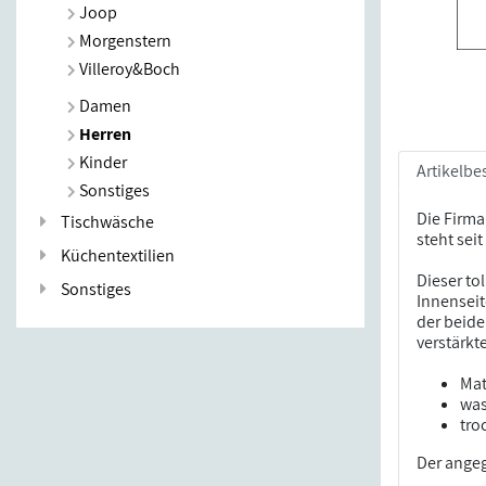
Joop
Morgenstern
Villeroy&Boch
Damen
Herren
Kinder
Artikelbe
Sonstiges
Die Firma
Tischwäsche
steht sei
Küchentextilien
Dieser to
Sonstiges
Innenseit
der beide
verstärkt
Mat
was
tro
Der angeg