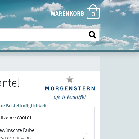
0
WARENKORB
ntel
hre Bestellmöglichkeit
tikelnr.:
890101
ewünschte Farbe:
Col.01 (altweiß)