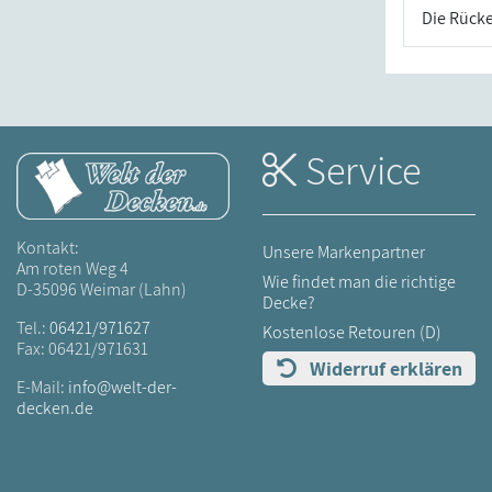
Die Rücke
Service
Kontakt:
Unsere Markenpartner
Am roten Weg 4
Wie findet man die richtige
D-35096 Weimar (Lahn)
Decke?
Tel.:
06421/971627
Kostenlose Retouren (D)
Fax: 06421/971631
Widerruf erklären
E-Mail:
info@welt-der-
decken.de