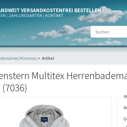
NDWEIT VERSANDKOSTENFREI BESTELLEN !
TEN
|
ZAHLUNGSARTEN
|
KONTAKT
ademäntel/Kimonos
> Artikel
nstern Multitex Herrenbadema
" (7036)
I
Ar
G