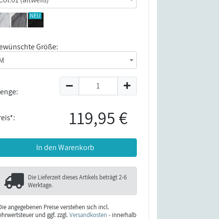
ewünschte Größe:
M
enge:
119,95 €
eis*:
In den Warenkorb
Die Lieferzeit dieses Artikels beträgt
2-6
Werktage
.
Die angegebenen Preise verstehen sich incl.
hrwertsteuer und ggf. zzgl.
Versandkosten
- innerhalb