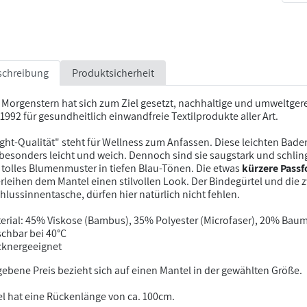
schreibung
Produktsicherheit
 Morgenstern hat sich zum Ziel gesetzt, nachhaltige und umweltger
t 1992 für gesundheitlich einwandfreie Textilprodukte aller Art.
ight-Qualität" steht für Wellness zum Anfassen. Diese leichten B
besonders leicht und weich. Dennoch sind sie saugstark und schling
 tolles Blumenmuster in tiefen Blau-Tönen. Die etwas
kürzere Pass
rleihen dem Mantel einen stilvollen Look. Der Bindegürtel und die
hlussinnentasche, dürfen hier natürlich nicht fehlen.
erial: 45% Viskose (Bambus), 35% Polyester (Microfaser), 20% Bau
chbar bei 40°C
cknergeeignet
ebene Preis bezieht sich auf einen Mantel in der gewählten Größe.
l hat eine Rückenlänge von ca. 100cm.