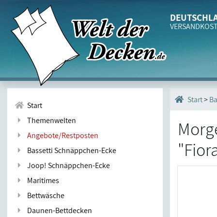
DEUTSCHLA
VERSANDKOS
>
B
Start
Start
Themenwelten
Morg
Angebote/Restposten
"Fior
Bassetti Schnäppchen-Ecke
Joop! Schnäppchen-Ecke
Maritimes
Bettwäsche
Daunen-Bettdecken