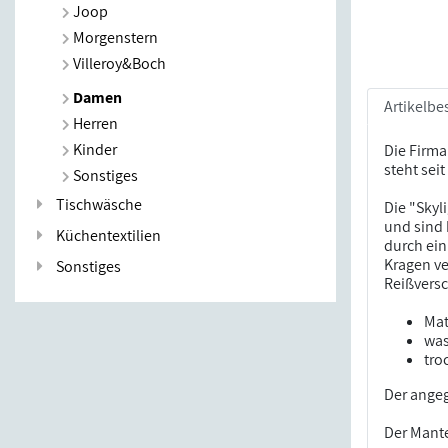
Joop
Morgenstern
Villeroy&Boch
Damen
Artikelbe
Herren
Kinder
Die Firma
steht sei
Sonstiges
Tischwäsche
Die "Skyl
und sind 
Küchentextilien
durch ein
Kragen ve
Sonstiges
Reißversc
Mat
was
tro
Der angeg
Der Mante