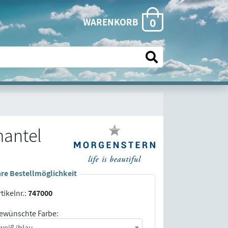
0
WARENKORB
antel
hre Bestellmöglichkeit
tikelnr.:
747000
ewünschte Farbe:
weiß/blau