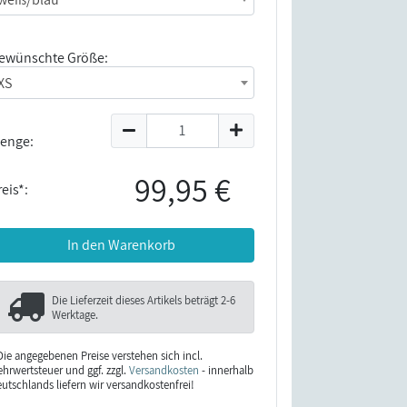
ewünschte Größe:
XS
enge:
99,95 €
eis*:
In den Warenkorb
Die Lieferzeit dieses Artikels beträgt
2-6
Werktage
.
Die angegebenen Preise verstehen sich incl.
hrwertsteuer und ggf. zzgl.
Versandkosten
- innerhalb
utschlands liefern wir versandkostenfrei!