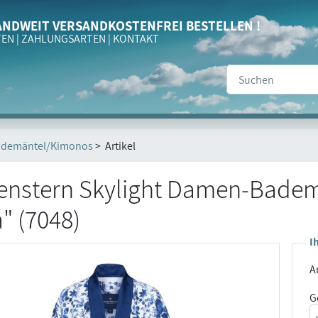
NDWEIT VERSANDKOSTENFREI BESTELLEN !
TEN
|
ZAHLUNGSARTEN
|
KONTAKT
ademäntel/Kimonos
> Artikel
enstern Skylight Damen-Badem
a" (7048)
I
Ar
G