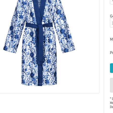
G
M
Pr
* 
Me
De