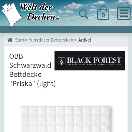
0
>
Kunstfaser-Bettdecken
> Artikel
Start
OBB
Schwarzwald
Bettdecke
"Priska" (light)