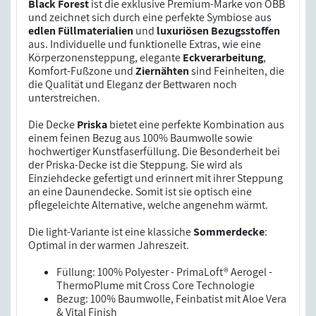
Black Forest
ist die exklusive Premium-Marke von OBB
und zeichnet sich durch eine perfekte Symbiose aus
edlen Füllmaterialien
und
luxuriösen Bezugsstoffen
aus. Individuelle und funktionelle Extras, wie eine
Körperzonensteppung, elegante
Eckverarbeitung
,
Komfort-Fußzone und
Ziernähten
sind Feinheiten, die
die Qualität und Eleganz der Bettwaren noch
unterstreichen.
Die Decke
Priska
bietet eine perfekte Kombination aus
einem feinen Bezug aus 100% Baumwolle sowie
hochwertiger Kunstfaserfüllung. Die Besonderheit bei
der Priska-Decke ist die Steppung. Sie wird als
Einziehdecke gefertigt und erinnert mit ihrer Steppung
an eine Daunendecke. Somit ist sie optisch eine
pflegeleichte Alternative, welche angenehm wärmt.
Die light-Variante ist eine klassiche
Sommerdecke
:
Optimal in der warmen Jahreszeit.
Füllung: 100% Polyester - PrimaLoft® Aerogel -
ThermoPlume mit Cross Core Technologie
Bezug: 100% Baumwolle, Feinbatist mit Aloe Vera
& Vital Finish