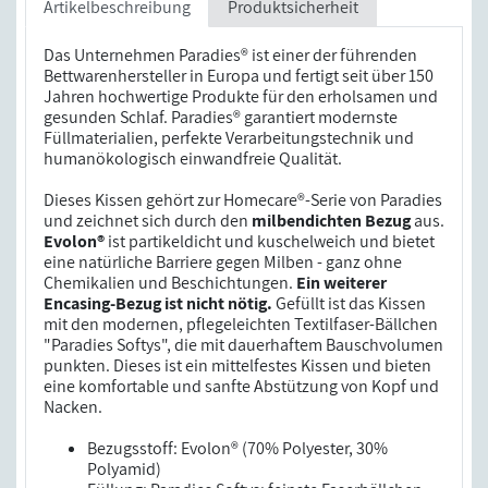
Artikelbeschreibung
Produktsicherheit
Das Unternehmen Paradies® ist einer der führenden
Bettwarenhersteller in Europa und fertigt seit über 150
Jahren hochwertige Produkte für den erholsamen und
gesunden Schlaf. Paradies® garantiert modernste
Füllmaterialien, perfekte Verarbeitungstechnik und
humanökologisch einwandfreie Qualität.
Dieses Kissen gehört zur Homecare®-Serie von Paradies
und zeichnet sich durch den
milbendichten Bezug
aus.
Evolon®
ist partikeldicht und kuschelweich und bietet
eine natürliche Barriere gegen Milben - ganz ohne
Chemikalien und Beschichtungen.
Ein weiterer
Encasing-Bezug ist nicht nötig.
Gefüllt ist das Kissen
mit den modernen, pflegeleichten Textilfaser-Bällchen
"Paradies Softys", die mit dauerhaftem Bauschvolumen
punkten. Dieses ist ein mittelfestes Kissen und bieten
eine komfortable und sanfte Abstützung von Kopf und
Nacken.
Bezugsstoff: Evolon® (70% Polyester, 30%
Polyamid)