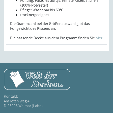
Füllung: Paradies Softys: feinste Faserbällchen
(100% Polyester)
Pflege: Waschbar bis 60°C
trocknergeeignet
Die Grammzahl bei der Größenauswahl gibt das
Füllgewicht des Kissens an.
Die passende Decke aus dem Programm finden Sie
hier
.
Kontakt:
Am roten Weg 4
D-35096 Weimar (Lahn)