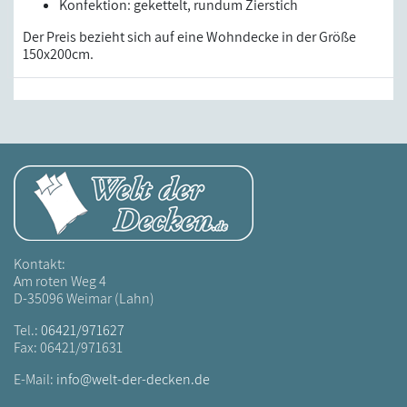
Konfektion: gekettelt, rundum Zierstich
Der Preis bezieht sich auf eine Wohndecke in der Größe
150x200cm.
Kontakt:
Am roten Weg 4
D-35096 Weimar (Lahn)
Tel.:
06421/971627
Fax: 06421/971631
E-Mail:
info@welt-der-decken.de