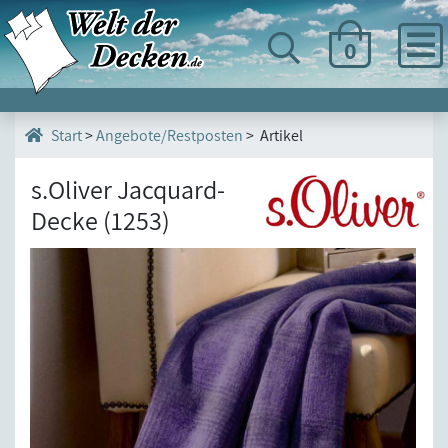
0
>
Angebote/Restposten
> Artikel
Start
s.Oliver Jacquard-
Decke (1253)