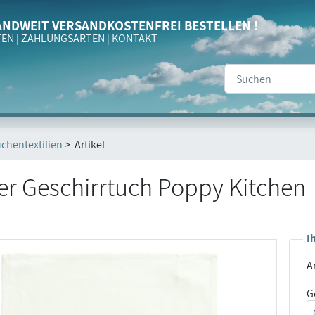
NDWEIT VERSANDKOSTENFREI BESTELLEN !
TEN
|
ZAHLUNGSARTEN
|
KONTAKT
chentextilien
> Artikel
r Geschirrtuch Poppy Kitchen
I
Ar
G