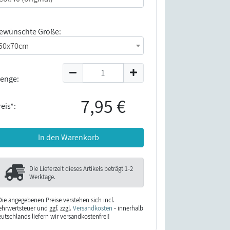
ewünschte Größe:
50x70cm
enge:
7,95 €
eis*:
In den Warenkorb
Die Lieferzeit dieses Artikels beträgt
1-2
Werktage
.
Die angegebenen Preise verstehen sich incl.
hrwertsteuer und ggf. zzgl.
Versandkosten
- innerhalb
utschlands liefern wir versandkostenfrei!