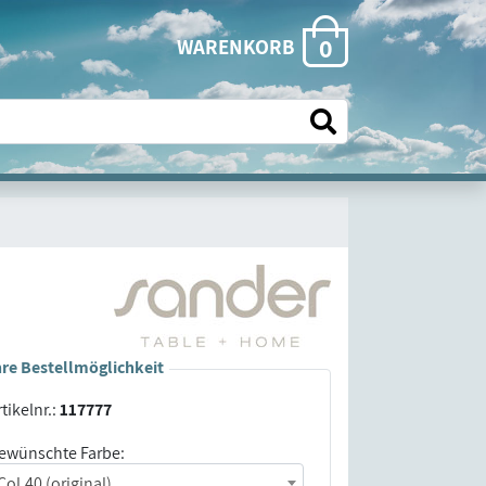
0
WARENKORB
hre Bestellmöglichkeit
tikelnr.:
117777
ewünschte Farbe:
Col.40 (original)