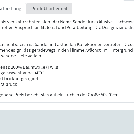
schreibung
Produktsicherheit
 als vier Jahrzehnten steht der Name Sander für exklusive Tischw
 hohen Anspruch an Material und Verarbeitung. Die Designs sind di
üchenbereich ist Sander mit aktuellen Kollektionen vertreten. Dieses
endesign, das geradewegs in den Himmel wächst. Im Hintergrund s
 schöne Tiefe verleiht.
erial: 100% Baumwolle (Twill)
ege: waschbar bei 40°C
ht
trocknergeeignet
italdruck
ebene Preis bezieht sich auf ein Tuch in der Größe 50x70cm.