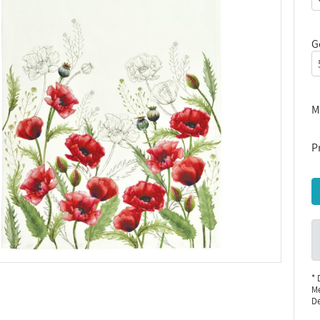
G
M
Pr
* 
Me
De