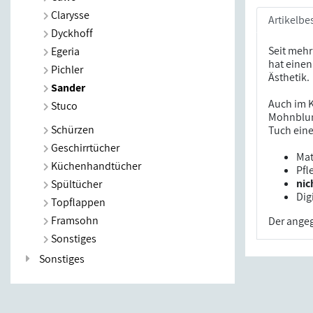
Clarysse
Artikelbe
Dyckhoff
Seit mehr
Egeria
hat einen
Pichler
Ästhetik.
Sander
Auch im K
Stuco
Mohnblum
Schürzen
Tuch eine
Geschirrtücher
Mat
Küchenhandtücher
Pfl
nic
Spültücher
Dig
Topflappen
Framsohn
Der angeg
Sonstiges
Sonstiges