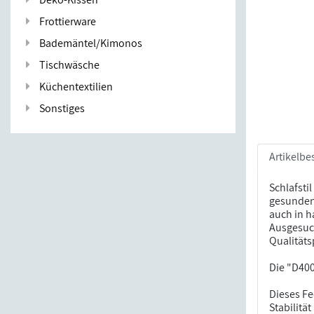
Frottierware
Bademäntel/Kimonos
Tischwäsche
Küchentextilien
Sonstiges
Artikelbe
Schlafsti
gesunden
auch in h
Ausgesuch
Qualität
Die "D400
Dieses F
Stabilitä