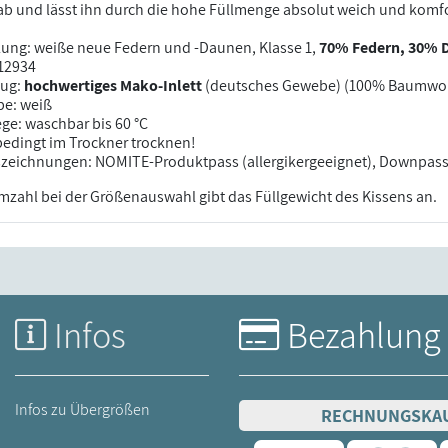
ab und lässt ihn durch die hohe Füllmenge absolut weich und komfo
lung: weiße neue Federn und -Daunen, Klasse 1,
70% Federn, 30% 
12934
ug:
hochwertiges Mako-Inlett
(deutsches Gewebe) (100% Baumwol
be: weiß
ege: waschbar bis 60 °C
edingt im Trockner trocknen!
zeichnungen: NOMITE-Produktpass (allergikergeeignet), Downpas
zahl bei der Größenauswahl gibt das Füllgewicht des Kissens an.
Infos
Bezahlung
Infos zu Übergrößen
RECHNUNGSKA