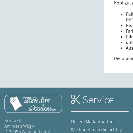
Kopf gut 
Fül
EN 
Bez
Far
Pfl
unb
Aus
Die Gramm
Service
Kontakt:
Unsere Markenpartner
Am roten Weg 4
Wie findet man die richtige
D-35096 Weimar (Lahn)