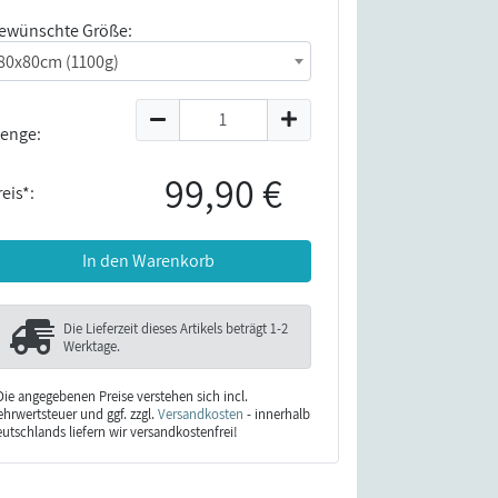
ewünschte Größe:
80x80cm (1100g)
enge:
99,90 €
eis*:
In den Warenkorb
Die Lieferzeit dieses Artikels beträgt
1-2
Werktage
.
Die angegebenen Preise verstehen sich incl.
hrwertsteuer und ggf. zzgl.
Versandkosten
- innerhalb
utschlands liefern wir versandkostenfrei!