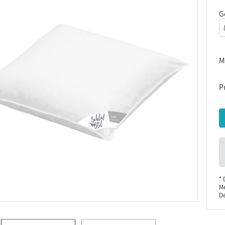
G
M
Pr
* 
Me
De