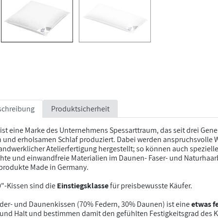
schreibung
Produktsicherheit
l ist eine Marke des Unternehmens Spessarttraum, das seit drei Gen
 und erholsamen Schlaf produziert. Dabei werden anspruchsvolle 
andwerklicher Atelierfertigung hergestellt; so können auch speziel
te und einwandfreie Materialien im Daunen- Faser- und Naturhaar
sprodukte Made in Germany.
"-Kissen sind die
Einstiegsklasse
für preisbewusste Käufer.
eder- und Daunenkissen (70% Federn, 30% Daunen) ist eine
etwas f
t und Halt und bestimmen damit den gefühlten Festigkeitsgrad des K