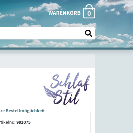
0
WARENKORB
hre Bestellmöglichkeit
tikelnr.:
991075