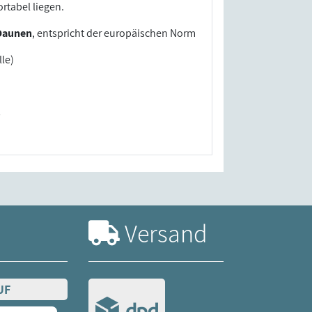
rtabel liegen.
Daunen
, entspricht der europäischen Norm
le)
s
Versand
UF