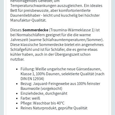
hervorragendes Gefieder, um
Temperaturschwankungen auszugleichen. Ein ideales
Bett für preisbewusste, aber komfortorientierte
Daunenliebhaber - leicht und kuschelig bei höchster
Manufaktur-Qualität.
Dieses
Sommerdecke
(Traumina-Wärmeklasse 1) ist
bei Normalschläfern geeignet für die die warme
Jahreszeit (warme Schlafraumtemperaturen/Sommer).
Diese klassische Sommerdecke bietet ein angenehmes
Schlafgefühl und ist für Schläfer, die es gerne etwas
kühler haben, auch in der Übergangszeit schon
nutzbar.
Füllung: Weiße ungarische neue Gänsedaunen,
Klasse 1, 100% Daunen, selektierte Qualität (nach
DIN EN 12934)
Bezug: Jaquard-Feingewebe aus 100% feinster
Baumwolle (vorgekocht)
Einziehdecke, durchgenäht
Farbe: weiß
Pflege: Waschbar bis 40°C
Reines Naturprodukt, geprüfte Qualität