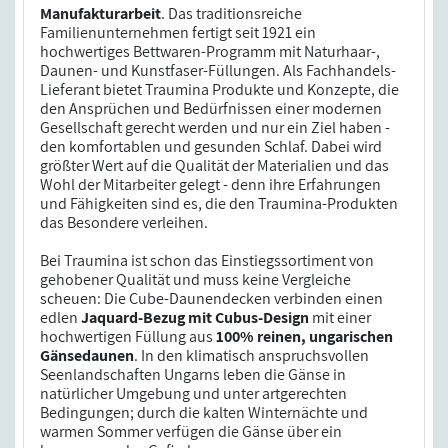
Manufakturarbeit
. Das traditionsreiche
Familienunternehmen fertigt seit 1921 ein
hochwertiges Bettwaren-Programm mit Naturhaar-,
Daunen- und Kunstfaser-Füllungen. Als Fachhandels-
Lieferant bietet Traumina Produkte und Konzepte, die
den Ansprüchen und Bedürfnissen einer modernen
Gesellschaft gerecht werden und nur ein Ziel haben -
den komfortablen und gesunden Schlaf. Dabei wird
größter Wert auf die Qualität der Materialien und das
Wohl der Mitarbeiter gelegt - denn ihre Erfahrungen
und Fähigkeiten sind es, die den Traumina-Produkten
das Besondere verleihen.
Bei Traumina ist schon das Einstiegssortiment von
gehobener Qualität und muss keine Vergleiche
scheuen: Die Cube-Daunendecken verbinden einen
edlen
Jaquard-Bezug mit Cubus-Design
mit einer
hochwertigen Füllung aus
100% reinen, ungarischen
Gänsedaunen
. In den klimatisch anspruchsvollen
Seenlandschaften Ungarns leben die Gänse in
natürlicher Umgebung und unter artgerechten
Bedingungen; durch die kalten Winternächte und
warmen Sommer verfügen die Gänse über ein