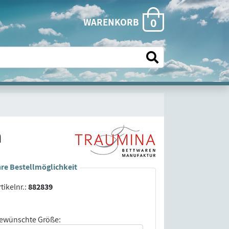
0
WARENKORB
n
hre Bestellmöglichkeit
tikelnr.:
882839
ewünschte Größe: