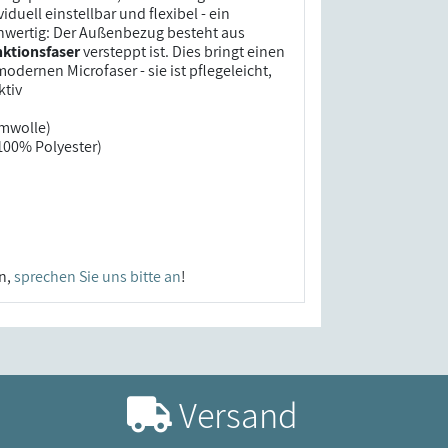
duell einstellbar und flexibel - ein
hwertig: Der Außenbezug besteht aus
ktionsfaser
versteppt ist. Dies bringt einen
dernen Microfaser - sie ist pflegeleicht,
ktiv
umwolle)
100% Polyester)
en,
sprechen Sie uns bitte an
!
Versand