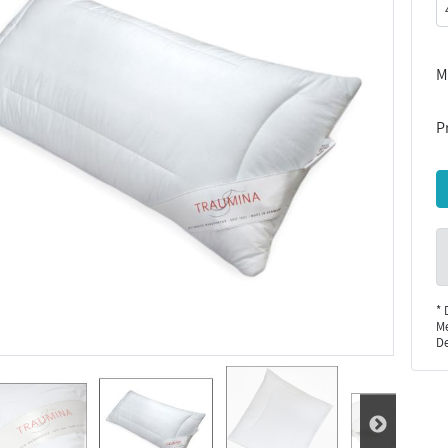
M
Pr
* 
Me
De