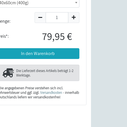
40x60cm (400g)
enge:
79,95 €
eis*:
In den Warenkorb
Die Lieferzeit dieses Artikels beträgt
1-2
Werktage
.
Die angegebenen Preise verstehen sich incl.
hrwertsteuer und ggf. zzgl.
Versandkosten
- innerhalb
utschlands liefern wir versandkostenfrei!