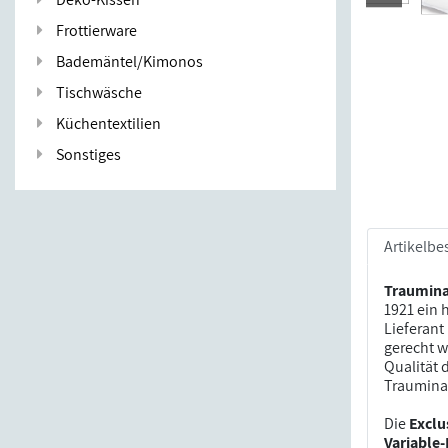
Frottierware
Bademäntel/Kimonos
Tischwäsche
Küchentextilien
Sonstiges
Artikelbe
Traumin
1921 ein 
Lieferant
gerecht w
Qualität 
Traumina
Die
Exclu
Variable