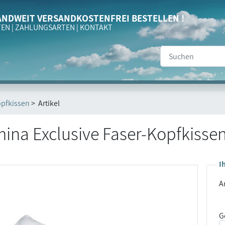
NDWEIT VERSANDKOSTENFREI BESTELLEN !
TEN
|
ZAHLUNGSARTEN
|
KONTAKT
pfkissen
> Artikel
ina Exclusive Faser-Kopfkisse
I
Ar
G