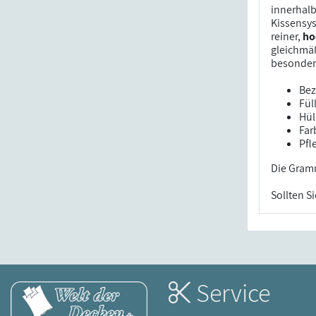
innerhalb 
Kissensys
reiner,
ho
gleichmäß
besonder
Bez
Fül
Hül
Far
Pfl
Die Gramm
Sollten S
Service