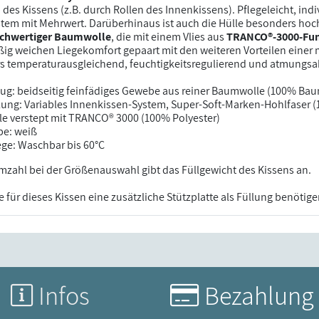
des Kissens (z.B. durch Rollen des Innenkissens). Pflegeleicht, indivi
tem mit Mehrwert. Darüberhinaus ist auch die Hülle besonders hoc
chwertiger Baumwolle
, die mit einem Vlies aus
TRANCO®-3000-Fun
ig weichen Liegekomfort gepaart mit den weiteren Vorteilen einer mo
s temperaturausgleichend, feuchtigkeitsregulierend und atmungsa
ug: beidseitig feinfädiges Gewebe aus reiner Baumwolle (100% Ba
lung: Variables Innenkissen-System, Super-Soft-Marken-Hohlfaser (
le verstept mit TRANCO® 3000 (100% Polyester)
be: weiß
ege: Waschbar bis 60°C
zahl bei der Größenauswahl gibt das Füllgewicht des Kissens an.
ie für dieses Kissen eine zusätzliche Stützplatte als Füllung benötig
Infos
Bezahlung