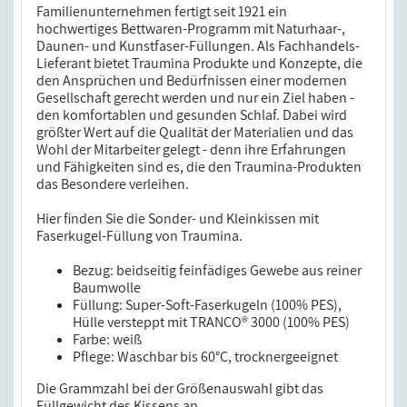
Familienunternehmen fertigt seit 1921 ein
hochwertiges Bettwaren-Programm mit Naturhaar-,
Daunen- und Kunstfaser-Füllungen. Als Fachhandels-
Lieferant bietet Traumina Produkte und Konzepte, die
den Ansprüchen und Bedürfnissen einer modernen
Gesellschaft gerecht werden und nur ein Ziel haben -
den komfortablen und gesunden Schlaf. Dabei wird
größter Wert auf die Qualität der Materialien und das
Wohl der Mitarbeiter gelegt - denn ihre Erfahrungen
und Fähigkeiten sind es, die den Traumina-Produkten
das Besondere verleihen.
Hier finden Sie die Sonder- und Kleinkissen mit
Faserkugel-Füllung von Traumina.
Bezug: beidseitig feinfädiges Gewebe aus reiner
Baumwolle
Füllung: Super-Soft-Faserkugeln (100% PES),
Hülle versteppt mit TRANCO® 3000 (100% PES)
Farbe: weiß
Pflege: Waschbar bis 60°C, trocknergeeignet
Die Grammzahl bei der Größenauswahl gibt das
Füllgewicht des Kissens an.