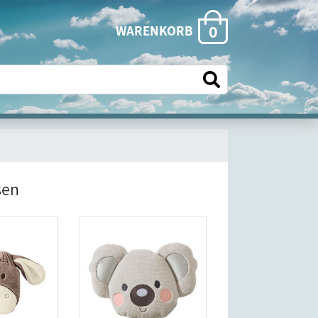
0
WARENKORB
sen