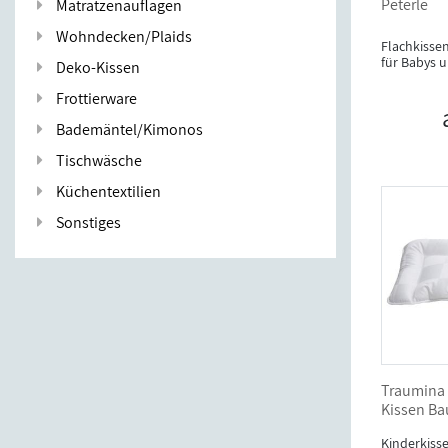
Peterle
Matratzenauflagen
Wohndecken/Plaids
Flachkisse
für Babys 
Deko-Kissen
Frottierware
Bademäntel/Kimonos
Tischwäsche
Küchentextilien
Sonstiges
Traumina
Kissen B
Kinderkisse