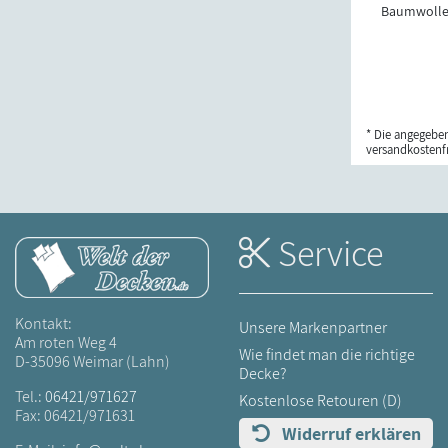
Baumwoll
* Die angegeben
versandkostenfr
Service
Kontakt:
Unsere Markenpartner
Am roten Weg 4
Wie findet man die richtige
D-35096 Weimar (Lahn)
Decke?
Tel.:
06421/971627
Kostenlose Retouren (D)
Fax: 06421/971631
Widerruf erklären