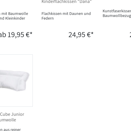
Kinderflachkissen "Dana"
Kunstfaserkisse
n mit Baumwolle
Flachkissen mit Daunen und
Baumwollbezug
und Kleinkinder
Federn
ab 19,95 €*
24,95 €*
 Cube Junior
aumwolle
n aus reiner