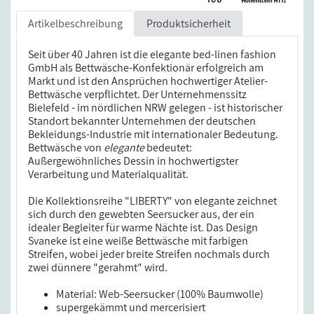
Artikelbeschreibung
Produktsicherheit
Seit über 40 Jahren ist die elegante bed-linen fashion
GmbH als Bettwäsche-Konfektionär erfolgreich am
Markt und ist den Ansprüchen hochwertiger Atelier-
Bettwäsche verpflichtet. Der Unternehmenssitz
Bielefeld - im nördlichen NRW gelegen - ist historischer
Standort bekannter Unternehmen der deutschen
Bekleidungs-Industrie mit internationaler Bedeutung.
Bettwäsche von
elegante
bedeutet:
Außergewöhnliches Dessin in hochwertigster
Verarbeitung und Materialqualität.
Die Kollektionsreihe "LIBERTY" von elegante zeichnet
sich durch den gewebten Seersucker aus, der ein
idealer Begleiter für warme Nächte ist. Das Design
Svaneke ist eine weiße Bettwäsche mit farbigen
Streifen, wobei jeder breite Streifen nochmals durch
zwei dünnere "gerahmt" wird.
Material: Web-Seersucker (100% Baumwolle)
supergekämmt und mercerisiert