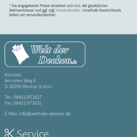
* Die angegebenen Preise verstehen sich incl. der gesetzlichen
Mehrwertsteuer und ggf. zzgl.
Versandkosten
- innerhalb Deutschlands
liefern wir versandkostenfrei!
Kontakt:
Am roten Weg 4
D-35096 Weimar (Lahn)
Tel.:
06421/971627
Fax: 06421/971631
E-Mail:
info@welt-der-decken.de
Service