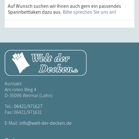
Auf Wunsch suchen wir Ihnen auch gern ein passendes
Spannbettlaken dazu aus.
Bitte sprechen Sie uns an
!
Kontakt:
Am roten Weg 4
D-35096 Weimar (Lahn)
Tel.:
06421/971627
Fax: 06421/971631
E-Mail:
info@welt-der-decken.de