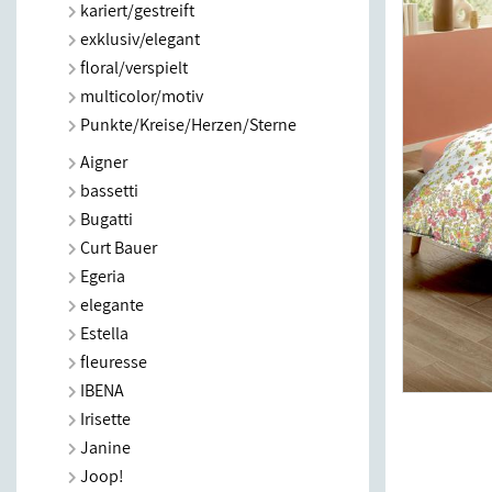
kariert/gestreift
exklusiv/elegant
floral/verspielt
multicolor/motiv
Punkte/Kreise/Herzen/Sterne
Aigner
bassetti
Bugatti
Curt Bauer
Egeria
elegante
Estella
fleuresse
IBENA
Irisette
Janine
Joop!