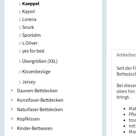
Kaeppel
Kayori
Lorena
Snurk
Sportalm
s.Oliver
yes for bed
Artikelbe
Übergrößen (XXL)
Seit der 
Kissenbezüge
Bettwäsch
Jersey
Bei diese
Daunen-Bettdecken
oben hin 
bringt.
Kunstfaser-Bettdecken
Mat
Naturfaser-Bettdecken
Pfl
Kopfkissen
tro
mit
Kinder-Bettwaren
Mad