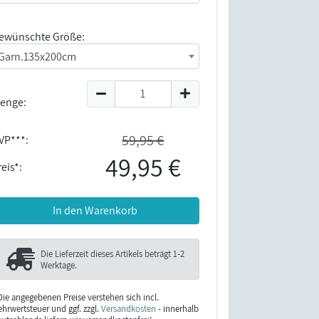
ewünschte Größe:
Garn.135x200cm
enge:
59,95 €
VP***:
49,95 €
eis*:
In den Warenkorb
Die Lieferzeit dieses Artikels beträgt
1-2
Werktage
.
Die angegebenen Preise verstehen sich incl.
hrwertsteuer und ggf. zzgl.
Versandkosten
- innerhalb