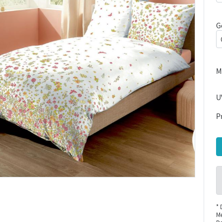
G
M
U
Pr
* 
Me