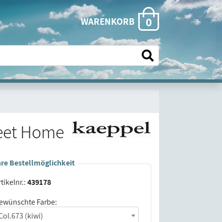
0
WARENKORB
eet Home
hre Bestellmöglichkeit
tikelnr.:
439178
ewünschte Farbe:
Col.673 (kiwi)