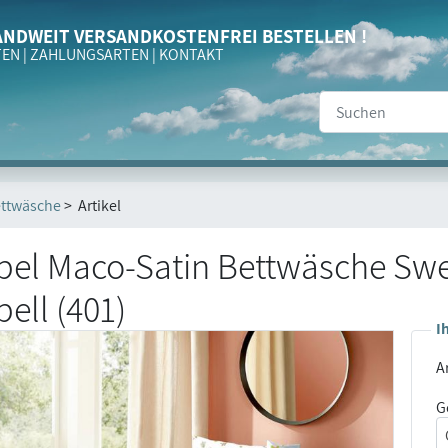
NDWEIT VERSANDKOSTENFREI BESTELLEN !
TEN
|
ZAHLUNGSARTEN
|
KONTAKT
ttwäsche
> Artikel
pel Maco-Satin Bettwäsche Sw
ell (401)
I
Ar
G