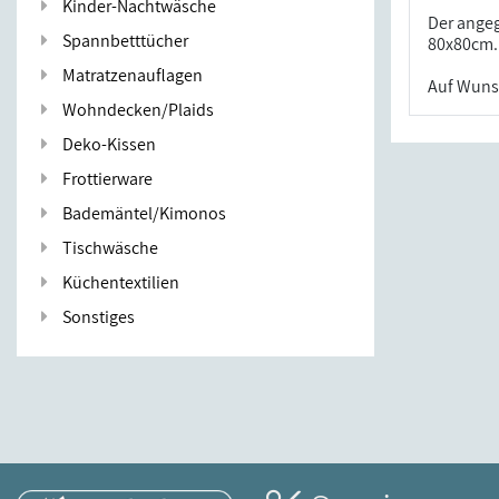
Kinder-Nachtwäsche
Der angeg
Spannbetttücher
80x80cm. 
Matratzenauflagen
Auf Wuns
Wohndecken/Plaids
Deko-Kissen
Frottierware
Bademäntel/Kimonos
Tischwäsche
Küchentextilien
Sonstiges