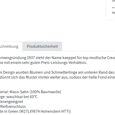
De
**
He
schreibung
Produktsicherheit
Firmengründung 1937 steht der Name kaeppel für top modische Crea
e mit einem sehr guten Preis-Leistungs-Verhältnis.
m Design wurden Blumen und Schmetterlinge am unteren Rand des B
dünnt sich das Muster immer weiter aus, sodass der helle Fond eine
erial: Maco-Satin (100% Baumwolle)
ege: waschbar bei 60°C
cknergeeignet
 Reißverschluss
e in Green (M27LXY674 Hohenstein HTTI)