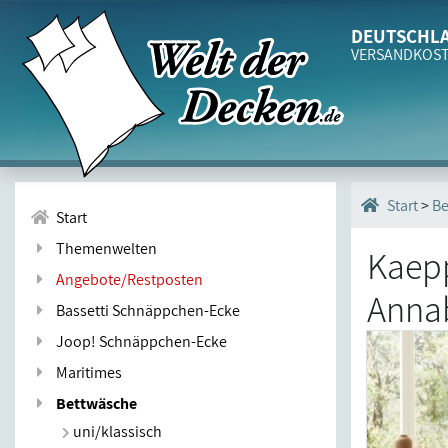
DEUTSCHLA
VERSANDKOS
>
Be
Start
Start
Themenwelten
Kaep
Angebote/Restposten
Annab
Bassetti Schnäppchen-Ecke
Joop! Schnäppchen-Ecke
Maritimes
Bettwäsche
uni/klassisch