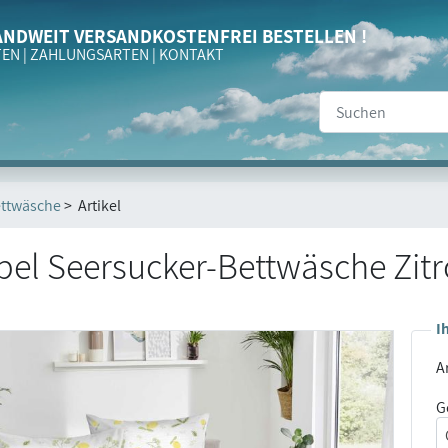
NDWEIT VERSANDKOSTENFREI BESTELLEN !
TEN
|
ZAHLUNGSARTEN
|
KONTAKT
ttwäsche
> Artikel
el Seersucker-Bettwäsche Zit
I
Ar
G