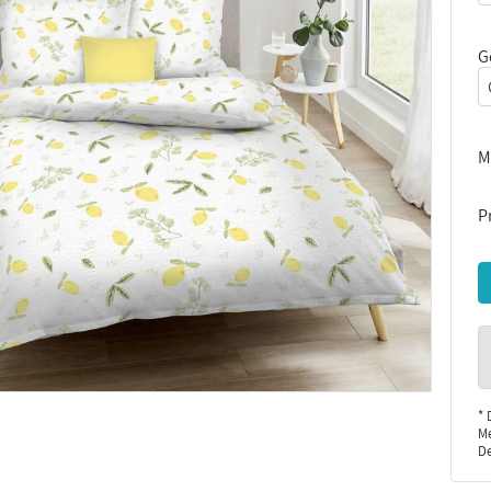
G
M
Pr
* 
Me
De