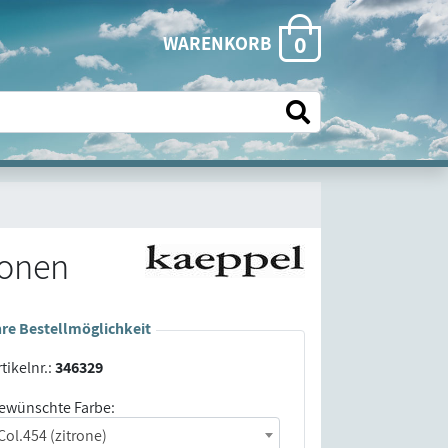
0
WARENKORB
ronen
hre Bestellmöglichkeit
tikelnr.:
346329
ewünschte Farbe:
Col.454 (zitrone)