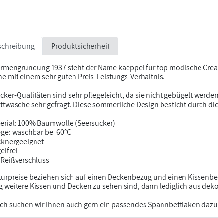
schreibung
Produktsicherheit
Firmengründung 1937 steht der Name kaeppel für top modische Crea
e mit einem sehr guten Preis-Leistungs-Verhältnis.
cker-Qualitäten sind sehr pflegeleicht, da sie nicht gebügelt werd
ettwäsche sehr gefragt. Diese sommerliche Design besticht durch die 
erial: 100% Baumwolle (Seersucker)
ege: waschbar bei 60°C
cknergeeignet
elfrei
 Reißverschluss
turpreise beziehen sich auf einen Deckenbezug und einen Kissenbez
 weitere Kissen und Decken zu sehen sind, dann lediglich aus dek
ch suchen wir Ihnen auch gern ein passendes Spannbettlaken dazu