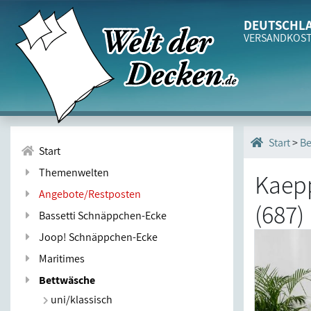
DEUTSCHLA
VERSANDKOS
>
Be
Start
Start
Themenwelten
Kaepp
Angebote/Restposten
(687)
Bassetti Schnäppchen-Ecke
Joop! Schnäppchen-Ecke
Maritimes
Bettwäsche
uni/klassisch