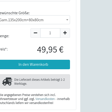
ewünschte Größe:
Garn.135x200cm+80x80cm
enge:
49,95 €
eis*:
In den Warenkorb
Die Lieferzeit dieses Artikels beträgt
1-2
Werktage
.
Die angegebenen Preise verstehen sich incl.
hrwertsteuer und ggf. zzgl.
Versandkosten
- innerhalb
utschlands liefern wir versandkostenfrei!