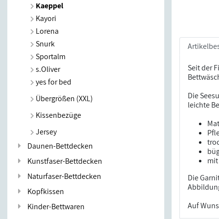
Kaeppel
Kayori
Lorena
Snurk
Artikelbe
Sportalm
Seit der 
s.Oliver
Bettwäsch
yes for bed
Die Seesu
Übergrößen (XXL)
leichte B
Kissenbezüge
Mat
Jersey
Pfl
tro
Daunen-Bettdecken
büg
mit
Kunstfaser-Bettdecken
Naturfaser-Bettdecken
Die Garni
Abbildung
Kopfkissen
Auf Wuns
Kinder-Bettwaren