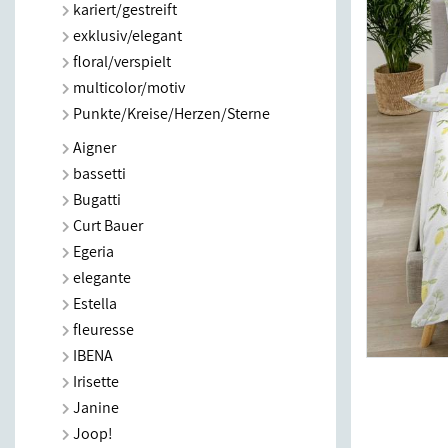
kariert/gestreift
exklusiv/elegant
floral/verspielt
multicolor/motiv
Punkte/Kreise/Herzen/Sterne
Aigner
bassetti
Bugatti
Curt Bauer
Egeria
elegante
Estella
fleuresse
IBENA
Irisette
Janine
Joop!